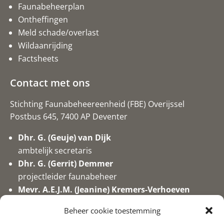
Faunabeheerplan
Ontheffingen
Meld schade/overlast
Wildaanrijding
Factsheets
Contact met ons
Stichting Faunabeheereenheid (FBE) Overijssel
Postbus 645, 7400 AP Deventer
Dhr. G. (Geuje) van Dijk
ambtelijk secretaris
Dhr. G. (Gerrit) Demmer
projectleider faunabeheer
Mevr. A.E.J.M. (Jeanine) Kremers-Verhoeven
secretaresse/medewerker valwild
Beheer cookie toestemming
0570-746017