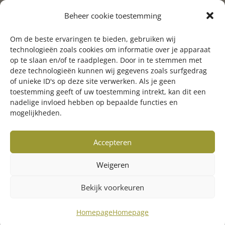
secretaresse/medewerker valwild
Beheer cookie toestemming
0570-746017
Om de beste ervaringen te bieden, gebruiken wij
info@fbeoverijssel.nl
technologieën zoals cookies om informatie over je apparaat
op te slaan en/of te raadplegen. Door in te stemmen met
deze technologieën kunnen wij gegevens zoals surfgedrag
of unieke ID's op deze site verwerken. Als je geen
toestemming geeft of uw toestemming intrekt, kan dit een
nadelige invloed hebben op bepaalde functies en
mogelijkheden.
Accepteren
Weigeren
Bekijk voorkeuren
© Copyright 2023 FBE Overijssel
Realisatie:
Getaweb
Homepage
Homepage
Disclaimer
•
Privacyverklaring