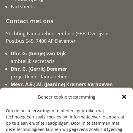
Factsheets
Contact met ons
Stichting Faunabeheereenheid (FBE) Overijssel
Postbus 645, 7400 AP Deventer
Dhr. G. (Geuje) van Dijk
ambtelijk secretaris
Dhr. G. (Gerrit) Demmer
projectleider faunabeheer
Mevr. A.E.J.M. (Jeanine) Kremers-Verhoeven
secretaresse/medewerker valwild
Beheer cookie toestemming
0570-746017
Om de beste ervaringen te bieden, gebruiken wij
info@fbeoverijssel.nl
technologieën zoals cookies om informatie over je apparaat
op te slaan en/of te raadplegen. Door in te stemmen met
deze technologieën kunnen wij gegevens zoals surfgedrag