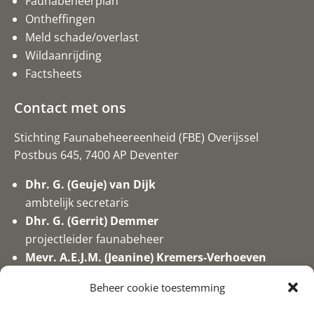
Faunabeheerplan
Ontheffingen
Meld schade/overlast
Wildaanrijding
Factsheets
Contact met ons
Stichting Faunabeheereenheid (FBE) Overijssel
Postbus 645, 7400 AP Deventer
Dhr. G. (Geuje) van Dijk
ambtelijk secretaris
Dhr. G. (Gerrit) Demmer
projectleider faunabeheer
Mevr. A.E.J.M. (Jeanine) Kremers-Verhoeven
secretaresse/medewerker valwild
Beheer cookie toestemming
0570-746017