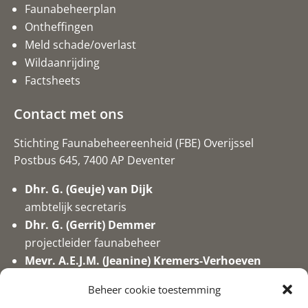
Faunabeheerplan
Ontheffingen
Meld schade/overlast
Wildaanrijding
Factsheets
Contact met ons
Stichting Faunabeheereenheid (FBE) Overijssel
Postbus 645, 7400 AP Deventer
Dhr. G. (Geuje) van Dijk
ambtelijk secretaris
Dhr. G. (Gerrit) Demmer
projectleider faunabeheer
Mevr. A.E.J.M. (Jeanine) Kremers-Verhoeven
secretaresse/medewerker valwild
Beheer cookie toestemming
0570-746017